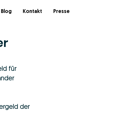
Blog
Kontakt
Presse
er
ld für 
änder 
uergeld der 