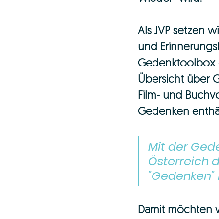
Als JVP setzen w
und Erinnerungsk
Gedenktoolbox er
Übersicht über 
Film- und Buchv
Gedenken enthäl
Mit der Ged
Österreich 
"Gedenken" 
Damit möchten wi