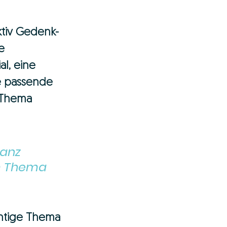
ktiv Gedenk- 
e 
l, eine 
e passende 
 Thema 
anz 
m Thema 
chtige Thema 