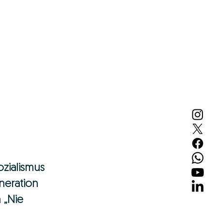
ozialismus 
neration 
 „Nie 